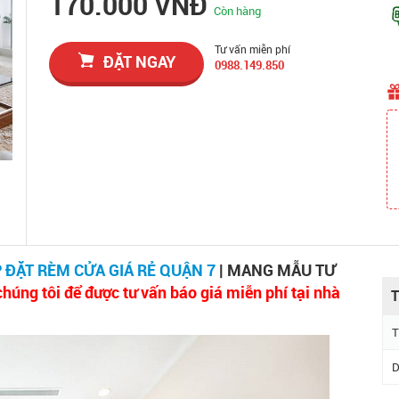
170.000 VNĐ
Còn hàng
Tư vấn miễn phí
ĐẶT NGAY
0988.149.850
 ĐẶT RÈM CỬA GIÁ RẺ QUẬN 7
| MANG MẪU TƯ
húng tôi để được tư vấn báo giá miễn phí tại nhà
T
T
D