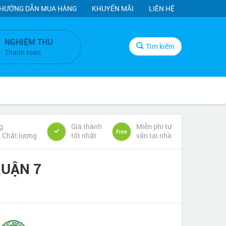
HƯỚNG DẪN MUA HÀNG
KHUYẾN MÃI
LIÊN HỆ
NGHIỆM THU
Tìm kiếm
Thanh toán
g
Giá thành
Miễn phí tư
Free
& Chất lượng
tốt nhất
vấn tại nhà
QUẬN 7