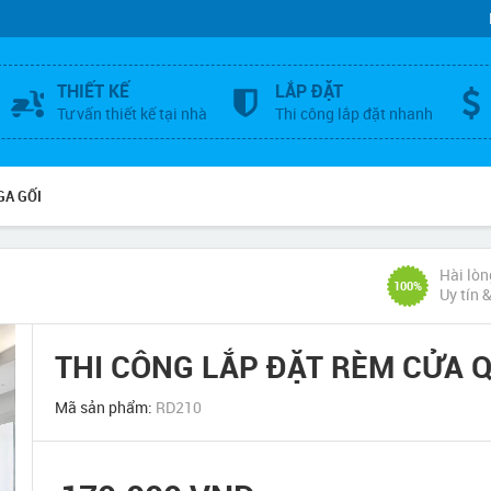
THIẾT KẾ
LẮP ĐẶT
Tư vấn thiết kế tại nhà
Thi công lắp đặt nhanh
GA GỐI
Hài lòn
100%
Uy tín 
THI CÔNG LẮP ĐẶT RÈM CỬA 
Mã sản phẩm:
RD210