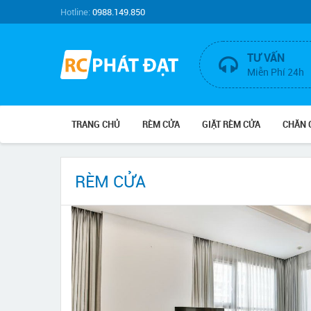
Hotline:
0988.149.850
TƯ VẤN
Miễn Phí 24h
TRANG CHỦ
RÈM CỬA
GIẶT RÈM CỬA
CHĂN 
RÈM CỬA