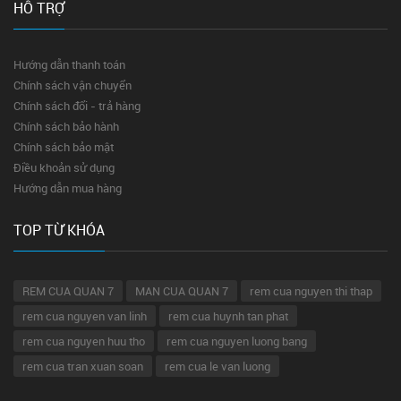
HỖ TRỢ
Hướng dẫn thanh toán
Chính sách vận chuyển
Chính sách đổi - trả hàng
Chính sách bảo hành
Chính sách bảo mật
Điều khoản sử dụng
Hướng dẫn mua hàng
TOP TỪ KHÓA
REM CUA QUAN 7
MAN CUA QUAN 7
rem cua nguyen thi thap
rem cua nguyen van linh
rem cua huynh tan phat
rem cua nguyen huu tho
rem cua nguyen luong bang
rem cua tran xuan soan
rem cua le van luong