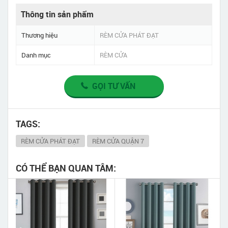
Thông tin sản phẩm
Thương hiệu
RÈM CỬA PHÁT ĐẠT
Danh mục
RÈM CỬA
GỌI TƯ VẤN
TAGS:
RÈM CỬA PHÁT ĐẠT
RÈM CỬA QUẬN 7
CÓ THỂ BẠN QUAN TÂM: