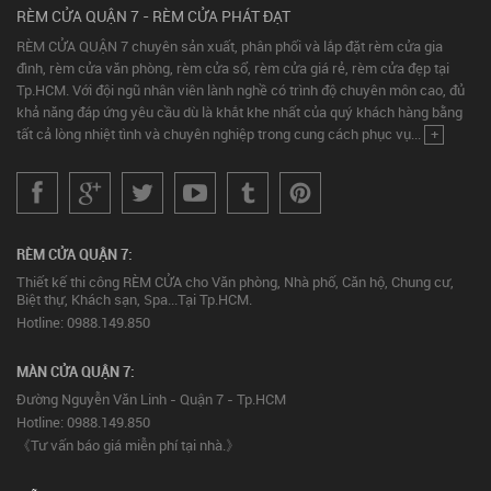
RÈM CỬA QUẬN 7 - RÈM CỬA PHÁT ĐẠT
RÈM CỬA QUẬN 7 chuyên sản xuất, phân phối và lắp đặt rèm cửa gia
đình, rèm cửa văn phòng, rèm cửa sổ, rèm cửa giá rẻ, rèm cửa đẹp tại
Tp.HCM. Với đội ngũ nhân viên lành nghề có trình độ chuyên môn cao, đủ
khả năng đáp ứng yêu cầu dù là khắt khe nhất của quý khách hàng bằng
tất cả lòng nhiệt tình và chuyên nghiệp trong cung cách phục vụ...
+
RÈM CỬA QUẬN 7:
Thiết kế thi công RÈM CỬA cho Văn phòng, Nhà phố, Căn hộ, Chung cư,
Biệt thự, Khách sạn, Spa...Tại Tp.HCM.
Hotline: 0988.149.850
MÀN CỬA QUẬN 7:
Đường Nguyễn Văn Linh - Quận 7 - Tp.HCM
Hotline: 0988.149.850
《Tư vấn báo giá miễn phí tại nhà.》