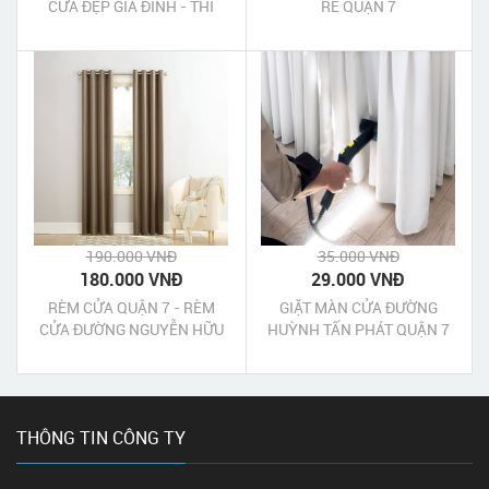
CỬA ĐẸP GIA ĐÌNH - THI
RẺ QUẬN 7
CÔNG RÈM CỬA GIÁ RẺ
190.000 VNĐ
35.000 VNĐ
180.000 VNĐ
29.000 VNĐ
RÈM CỬA QUẬN 7 - RÈM
GIẶT MÀN CỬA ĐƯỜNG
CỬA ĐƯỜNG NGUYỄN HỮU
HUỲNH TẤN PHÁT QUẬN 7
THỌ QUẬN 7 TPHCM
TPHCM
THÔNG TIN CÔNG TY