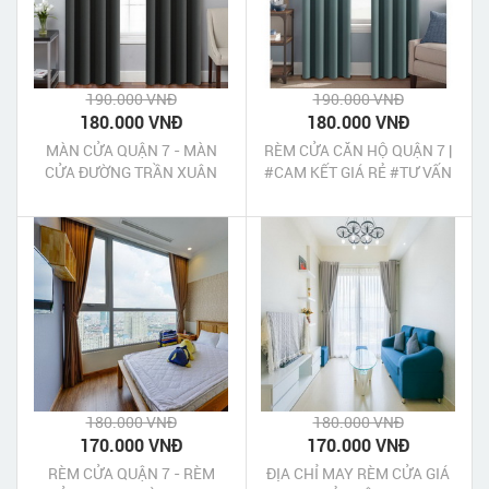
190.000 VNĐ
190.000 VNĐ
180.000 VNĐ
180.000 VNĐ
MÀN CỬA QUẬN 7 - MÀN
RÈM CỬA CĂN HỘ QUẬN 7 |
CỬA ĐƯỜNG TRẦN XUÂN
#CAM KẾT GIÁ RẺ #TƯ VẤN
SOẠN QUẬN 7 TPHCM
TẠI NHÀ
180.000 VNĐ
180.000 VNĐ
170.000 VNĐ
170.000 VNĐ
RÈM CỬA QUẬN 7 - RÈM
ĐỊA CHỈ MAY RÈM CỬA GIÁ