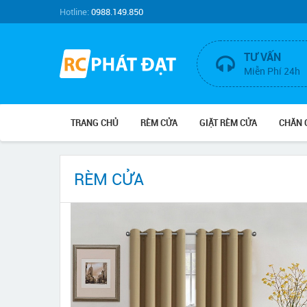
Hotline:
0988.149.850
TƯ VẤN
Miễn Phí 24h
TRANG CHỦ
RÈM CỬA
GIẶT RÈM CỬA
CHĂN 
RÈM CỬA