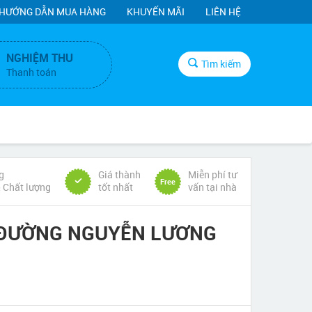
HƯỚNG DẪN MUA HÀNG
KHUYẾN MÃI
LIÊN HỆ
NGHIỆM THU
Tìm kiếm
Thanh toán
g
Giá thành
Miễn phí tư
Free
& Chất lượng
tốt nhất
vấn tại nhà
 ĐƯỜNG NGUYỄN LƯƠNG