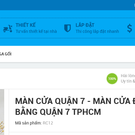
THIẾT KẾ
LẮP ĐẶT
Tư vấn thiết kế tại nhà
Thi công lắp đặt nhanh
GA GỐI
Hài lòn
100%
Uy tín 
MÀN CỬA QUẬN 7 - MÀN CỬA
BẰNG QUẬN 7 TPHCM
Mã sản phẩm:
RC12