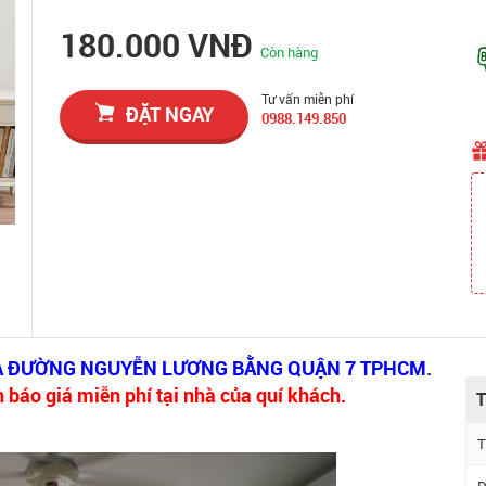
180.000 VNĐ
Còn hàng
Tư vấn miễn phí
ĐẶT NGAY
0988.149.850
ỬA ĐƯỜNG NGUYỄN LƯƠNG BẰNG QUẬN 7 TPHCM
.
 báo giá miễn phí tại nhà của quí khách.
T
T